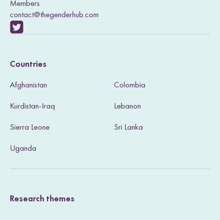
Members
contact@thegenderhub.com
V
i
Countries
s
Afghanistan
Colombia
i
Kurdistan-Iraq
Lebanon
t
Sierra Leone
Sri Lanka
o
u
Uganda
r
T
Research themes
w