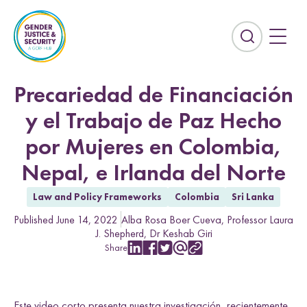
S
k
i
E
p
x
t
p
o
a
Precariedad de Financiación
c
n
y el Trabajo de Paz Hecho
o
d
n
t
por Mujeres en Colombia,
t
h
e
Nepal, e Irlanda del Norte
e
n
s
t
Law and Policy Frameworks
Colombia
Sri Lanka
e
Countries
a
Published June 14, 2022
Alba Rosa Boer Cueva
Professor Laura
r
J. Shepherd
Dr Keshab Giri
Afghanistan
Colombia
Share
c
S
S
S
S
C
Kurdistan-Iraq
Lebanon
h
h
h
h
h
o
f
a
a
a
a
p
Sierra Leone
Sri Lanka
r
r
r
r
y
i
Este video corto presenta nuestra investigación, recientemente
e
e
e
e
L