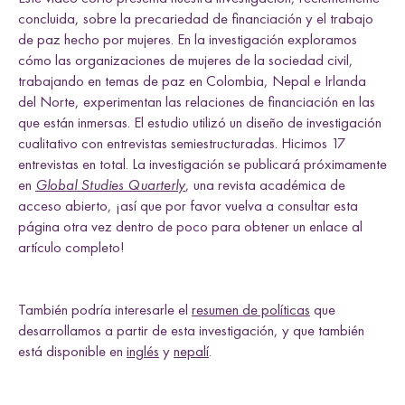
e
Uganda
w
w
w
w
i
concluida, sobre la precariedad de financiación y el trabajo
l
i
i
i
i
n
de paz hecho por mujeres. En la investigación exploramos
d
t
t
t
t
k
cómo las organizaciones de mujeres de la sociedad civil,
h
h
h
h
trabajando en temas de paz en Colombia, Nepal e Irlanda
L
F
T
E
del Norte, experimentan las relaciones de financiación en las
i
a
w
m
Research themes
n
c
i
a
que están inmersas. El estudio utilizó un diseño de investigación
k
e
t
i
cualitativo con entrevistas semiestructuradas. Hicimos 17
e
b
t
l
entrevistas en total. La investigación se publicará próximamente
d
o
e
en
Global Studies Quarterly
, una revista académica de
I
o
r
acceso abierto, ¡así que por favor vuelva a consultar esta
n
k
página otra vez dentro de poco para obtener un enlace al
M
a
s
c
u
l
i
n
i
t
i
e
s
a
n
d
S
e
x
u
a
l
i
t
i
e
L
i
v
e
l
i
h
o
o
,
L
a
n
d
a
n
d
R
i
g
h
t
artículo completo!
L
a
w
a
n
d
P
o
c
y
F
r
a
m
e
w
o
r
k
l
i
s
s
d
s
También podría interesarle el
resumen de políticas
que
desarrollamos a partir de esta investigación, y que también
está disponible en
inglés
y
nepalí
.