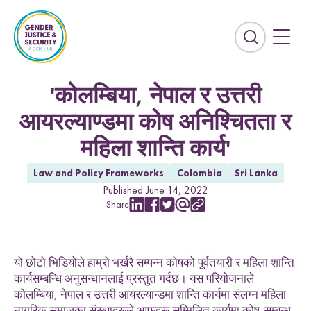
S
k
i
E
p
x
t
p
o
a
'कोलम्बिया, नेपाल र उत्तरी
c
n
आयरल्याण्डमा कोष अनिश्चितता र
o
d
n
t
महिला शान्ति कार्य'
t
h
e
e
Law and Policy Frameworks
Colombia
Sri Lanka
n
s
Published June 14, 2022
t
e
Share
S
S
S
S
C
Countries
a
h
h
h
h
o
r
a
a
a
a
p
Afghanistan
Colombia
r
r
r
r
y
c
यो छोटो भिडियोले हाम्रो भर्खरै सम्पन्न कोषको पूर्वतयारी र महिला शान्ति
e
e
e
e
L
Kurdistan-Iraq
Lebanon
h
w
w
w
w
i
कार्यसम्बन्धि अनुसन्धानलाई प्रस्तुत गर्दछ। यस परियोजनाले
f
i
i
i
i
n
Sierra Leone
Sri Lanka
कोलम्बिया, नेपाल र उत्तरी आयरल्यान्डमा शान्ति कार्यमा संलग्न महिला
i
t
t
t
t
k
नागरिक समाजका संस्थाहरूले आफूहरू सम्मिलित कार्यमा कोष-सम्बन्ध