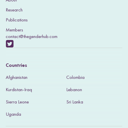
Research
Publications
Members
contact@thegenderhub.com
V
i
Countries
s
Afghanistan
Colombia
i
Kurdistan-Iraq
Lebanon
t
Sierra Leone
Sri Lanka
o
u
Uganda
r